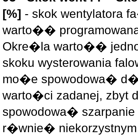
[%]
- skok wentylatora f
warto�� programowana i
Okre�la warto�� jedn
skoku wysterowania fal
mo�e spowodowa� d�u
warto�ci zadanej, zby
spowodowa� szarpanie w
r�wnie� niekorzystnym 