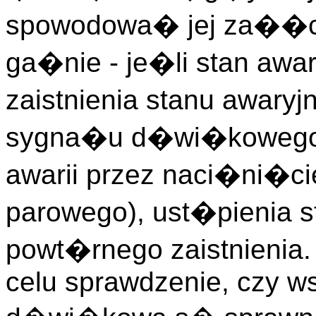
spowodowa� jej za��cz
ga�nie - je�li stan aw
zaistnienia stanu awar
sygna�u d�wi�kowego
awarii przez naci�ni�ci
parowego), ust�pienia s
powt�rnego zaistnienia. 
celu sprawdzenie, czy ws