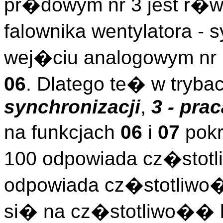
pr�dowym nr 3 jest r�w
falownika wentylatora 
wej�ciu analogowym nr 
06
. Dlatego te� w tryba
synchronizacji
,
3 - pra
na funkcjach
06
i
07
pokr
100 odpowiada cz�stotl
odpowiada cz�stotliwo
si� na cz�stotliwo�� l