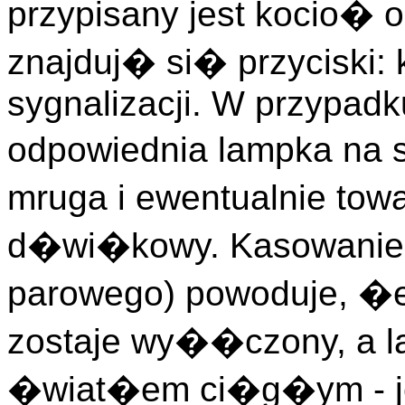
przypisany jest kocio� 
znajduj� si� przyciski: k
sygnalizacji. W przypadku
odpowiednia lampka na 
mruga i ewentualnie to
d�wi�kowy. Kasowanie a
parowego) powoduje, 
zostaje wy��czony, a 
�wiat�em ci�g�ym - je�