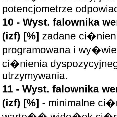
potencjometrze odpowia
10 - Wyst. falownika we
(
izf
)
[%]
zadane ci�nien
programowana i wy�wiet
ci�nienia dyspozycyjne
utrzymywania.
11 - Wyst. falownika we
(
izf
)
[%]
- minimalne ci�n
warto�� wide�ek ci�ni