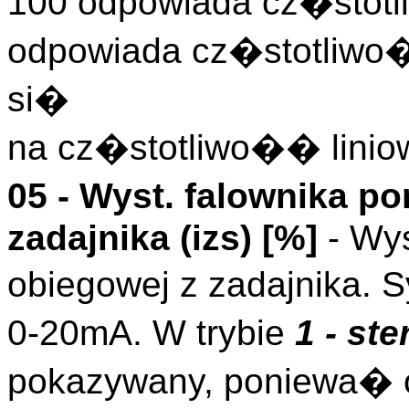
100 odpowiada cz�stotl
odpowiada cz�stotliwo
si�
na cz�stotliwo�� linio
05 - Wyst. falownika 
zadajnika (
izs
)
[%]
- Wys
obiegowej z zadajnika.
0-20mA. W trybie
1 - st
pokazywany, poniewa� o