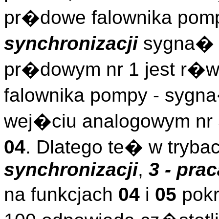
pr�dowe falownika pomp
synchronizacji
sygna� 
pr�dowym nr 1 jest r�w
falownika pompy - syg
wej�ciu analogowym nr 
04
. Dlatego te� w tryba
synchronizacji
,
3 - pra
na funkcjach
04
i
05
pokr