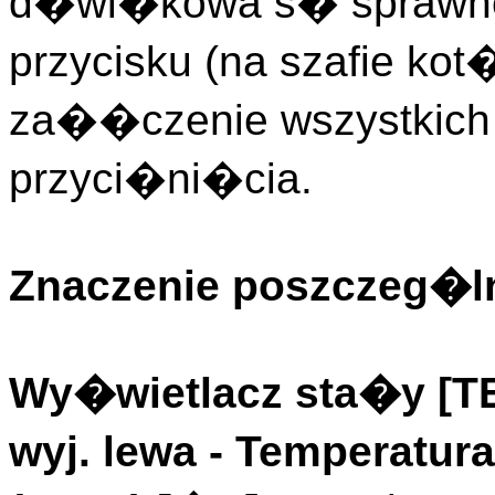
d�wi�kowa s� sprawne 
przycisku (na szafie ko
za��czenie wszystkich 
przyci�ni�cia.
Znaczenie poszczeg�ln
Wy�wietlacz sta�y [
wyj. lewa
- Temperatur