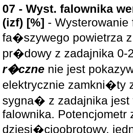
07 - Wyst. falownika we
(
izf
)
[%]
- Wysterowanie 
fa�szywego powietrza z
pr�dowy z zadajnika 0-
r�czne
nie jest pokazy
elektrycznie zamkni�ty 
sygna� z zadajnika jes
falownika. Potencjometr 
dziesi�cioobrotowy, jed