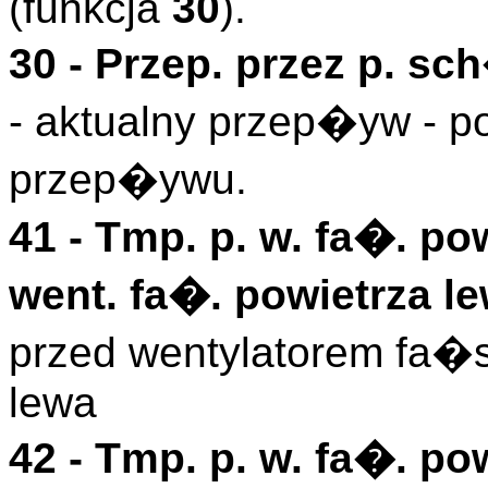
(funkcja
30
).
30 -
Przep. przez p. sc
- aktualny przep�yw - p
przep�ywu.
41 -
Tmp. p. w. fa�. pow
went. fa�. powietrza le
przed wentylatorem fa�s
lewa
42 -
Tmp. p. w. fa�. pow