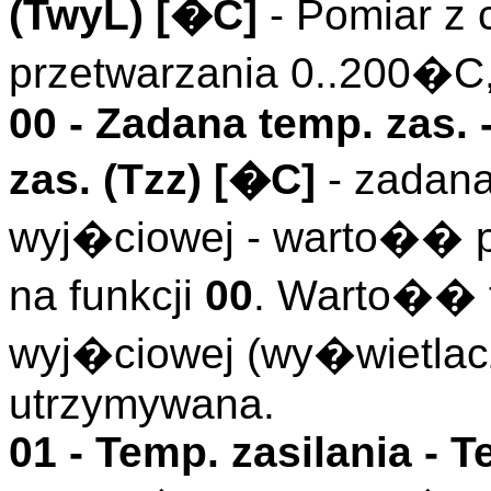
(
TwyL
)
[�C]
- Pomiar z 
przetwarzania 0..200�C
00 -
Zadana temp. zas.
-
zas. (
Tzz
)
[�C]
- zadana
wyj�ciowej - warto�� 
na funkcji
00
. Warto�� 
wyj�ciowej (wy�wietlac
utrzymywana.
01 -
Temp. zasilania
- T