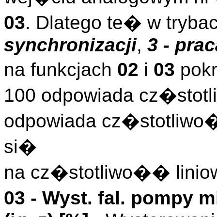
03
. Dlatego te� w tryba
synchronizacji
,
3 - pra
na funkcjach
02
i
03
pokr
100 odpowiada cz�stotl
odpowiada cz�stotliwo
si�
na cz�stotliwo�� linio
03 - Wyst. fal. pompy m