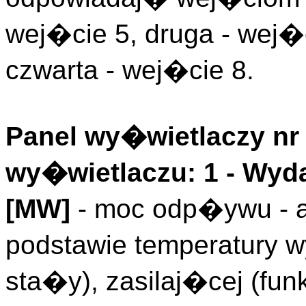
wej�cie 5, druga - wej�c
czwarta - wej�cie 8.
Panel wy�wietlaczy nr 
wy�wietlaczu: 1 -
Wyd
[MW]
- moc odp�ywu - a
podstawie temperatury 
sta�y), zasilaj�cej (fun