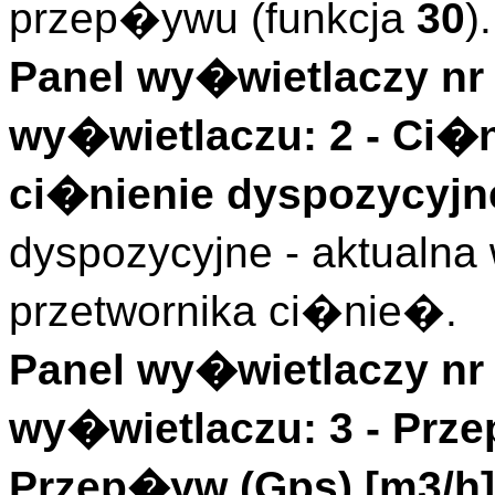
przep�ywu (funkcja
30
).
Panel wy�wietlaczy nr 
wy�wietlaczu: 2 -
Ci�n
ci�nienie dyspozycyjne
dyspozycyjne - aktualn
przetwornika ci�nie�.
Panel wy�wietlaczy nr 
wy�wietlaczu: 3 -
Prze
Przep�yw (
Gps
)
[m3/h