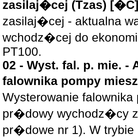
zasilaj�cej (
Tzas
)
[�C
zasilaj�cej - aktualna 
wchodz�cej do ekonomiz
PT100.
02 -
Wyst. fal. p. mie.
- 
falownika pompy miesz
Wysterowanie falownik
pr�dowy wychodz�cy z 
pr�dowe nr 1). W trybie