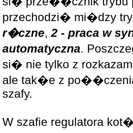
si� prze��cznik trybu 
przechodzi� mi�dzy tr
r�czne
,
2 - praca w sy
automatyczna
. Poszcz
si� nie tylko z rozkaza
ale tak�e z po��czeni
szafy.
W szafie regulatora kot