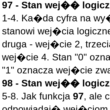
97 - Stan wej�� logicz
1-4. Ka�da cyfra na wy
stanowi wej�cia logiczn
druga - wej�cie 2, trzeci
wej�cie 4. Stan "0" ozn
"1" oznacza wej�cie zwa
98 - Stan wej�� logicz
5-8. Jak funkcja
97
, ale
odpowiadaj� wej�ciom l