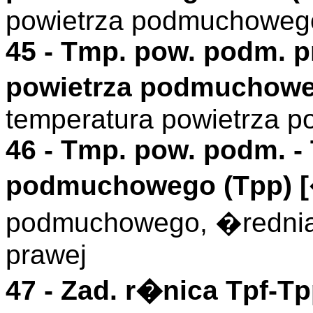
powietrza podmuchowego
45 -
Tmp. pow. podm. 
powietrza podmuchowe
temperatura powietrza 
46 -
Tmp. pow. podm.
-
podmuchowego (
Tpp
)
[
podmuchowego, �rednia 
prawej
47 -
Zad. r�nica Tpf-T