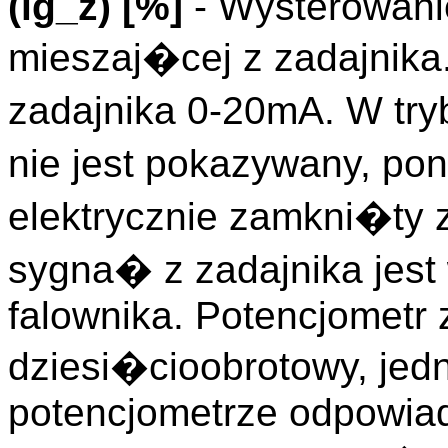
(
ig_z
)
[%]
- Wysterowani
mieszaj�cej z zadajnik
zadajnika 0-20mA. W try
nie jest pokazywany, p
elektrycznie zamkni�ty 
sygna� z zadajnika jes
falownika. Potencjometr 
dziesi�cioobrotowy, jed
potencjometrze odpowia