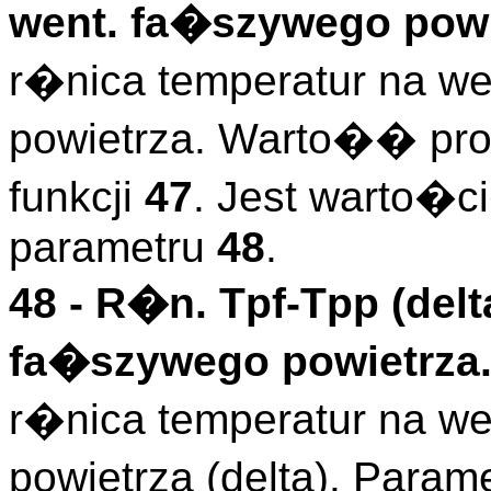
went. fa�szywego powie
r�nica temperatur na w
powietrza. Warto�� pr
funkcji
47
. Jest warto�c
parametru
48
.
48 -
R�n. Tpf-Tpp (delt
fa�szywego powietrza.
r�nica temperatur na w
powietrza (delta). Param