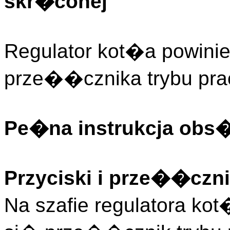
skr�conej
Regulator kot�a powini
prze��cznika trybu pr
Pe�na instrukcja obs
Przyciski i prze��czni
Na szafie regulatora ko