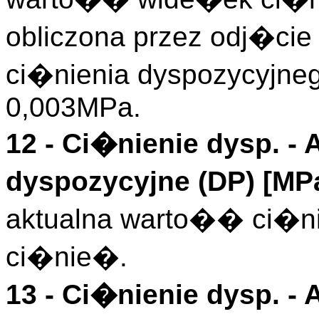
obliczona przez odj�cie
ci�nienia dyspozycyjneg
0,003MPa.
12 -
Ci�nienie dysp.
- 
dyspozycyjne (
DP
)
[MP
aktualna warto�� ci�ni
ci�nie�.
13 -
Ci�nienie dysp.
- 