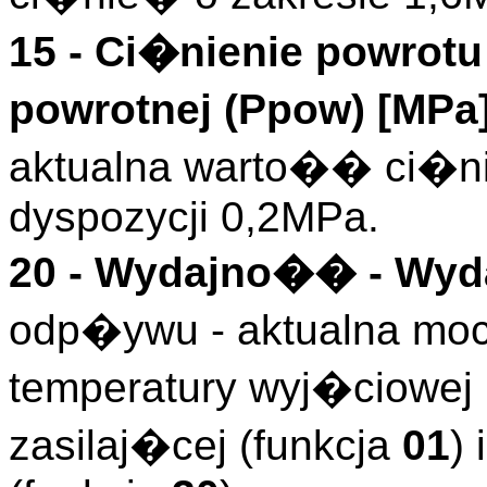
15 -
Ci�nienie powrotu
powrotnej (
Ppow
)
[MPa
aktualna warto�� ci�nie
dyspozycji 0,2MPa.
20 -
Wydajno��
- Wyd
odp�ywu - aktualna moc
temperatury wyj�ciowej
zasilaj�cej (funkcja
01
)