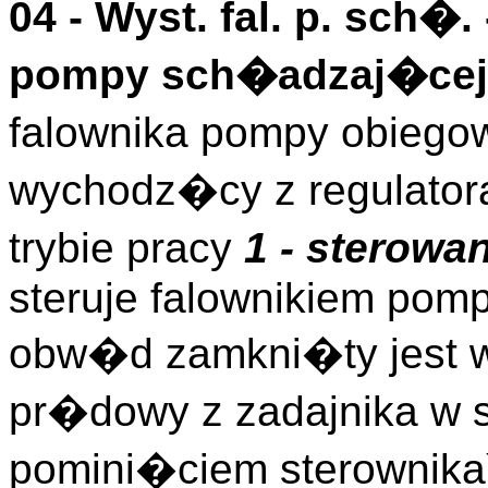
04 -
Wyst. fal. p. sch�.
pompy sch�adzaj�cej
falownika pompy obieg
wychodz�cy z regulator
trybie pracy
1 - sterowa
steruje falownikiem pomp
obw�d zamkni�ty jest 
pr�dowy z zadajnika w sz
pomini�ciem sterownika