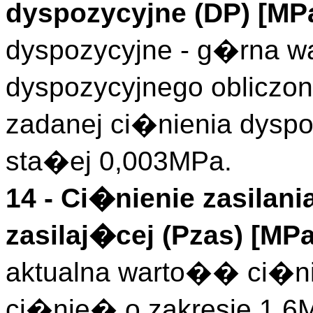
dyspozycyjne (
DP
)
[MP
dyspozycyjne - g�rna 
dyspozycyjnego obliczon
zadanej ci�nienia dyspo
sta�ej 0,003MPa.
14 -
Ci�nienie zasilani
zasilaj�cej (
Pzas
)
[MPa
aktualna warto�� ci�nie
ci�nie� o zakresie 1,6