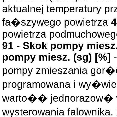
aktualnej temperatury p
fa�szywego powietrza
4
powietrza podmuchowe
91 -
Skok pompy miesz
pompy miesz. (
sg
)
[%]
-
pompy zmieszania gor�
programowana i wy�wiet
warto�� jednorazow� 
wysterowania falownik