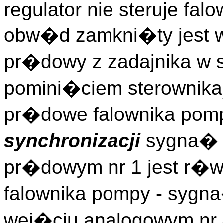
regulator nie steruje fal
obw�d zamkni�ty jest 
pr�dowy z zadajnika w sz
pomini�ciem sterownika
pr�dowe falownika pomp
synchronizacji
sygna� 
pr�dowym nr 1 jest r�w
falownika pompy - syg
wej�ciu analogowym nr 