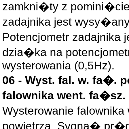
zamkni�ty z pomini�cie
zadajnika jest wysy�any 
Potencjometr zadajnika j
dzia�ka na potencjomet
wysterowania (0,5Hz).
06 -
Wyst. fal. w. fa�. 
falownika went. fa�sz. 
Wysterowanie falownika
powietrza. Sygna� pr�