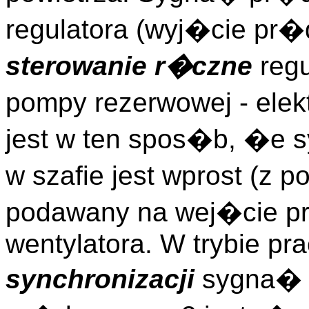
regulatora (wyj�cie pr�
sterowanie r�czne
regu
pompy rezerwowej - ele
jest w ten spos�b, �e 
w szafie jest wprost (z 
podawany na wej�cie p
wentylatora. W trybie pr
synchronizacji
sygna� 