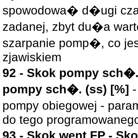
spowodowa� d�ugi cza
zadanej, zbyt du�a w
szarpanie pomp�, co je
zjawiskiem
92 -
Skok pompy sch�
pompy sch�. (
ss
)
[%]
-
pompy obiegowej - param
do tego programowanego
93 -
Skok went FP
- Sko