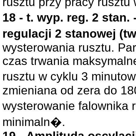
rusztu przy pracy rusztu
18 -
t. wyp. reg. 2 stan.
regulacji 2 stanowej (
t
wysterowania rusztu. Par
czas trwania maksymaln
rusztu w cyklu 3 minu
zmieniana od zera do 1
wysterowanie falownika 
minimaln�.
19 -
Amplituda oscylacj