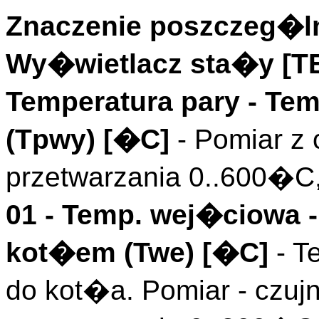
Znaczenie poszczeg�ln
Wy�wietlacz sta�y [
Temperatura pary
- Tem
(
Tpwy
)
[�C]
- Pomiar z 
przetwarzania 0..600�C
01 -
Temp. wej�ciowa
-
kot�em (
Twe
)
[�C]
- T
do kot�a. Pomiar - czujn