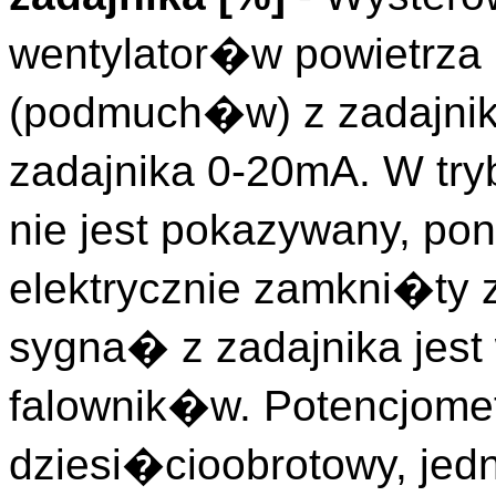
wentylator�w powietrz
(podmuch�w) z zadajni
zadajnika 0-20mA. W try
nie jest pokazywany, p
elektrycznie zamkni�ty 
sygna� z zadajnika jes
falownik�w. Potencjometr
dziesi�cioobrotowy, jed