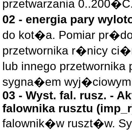
przetwarzania 0..200�C
02 - energia pary wylot
do kot�a. Pomiar pr�dow
przetwornika r�nicy ci�
lub innego przetwornik
sygna�em wyj�ciowym
03 -
Wyst. fal. rusz.
- Ak
falownika rusztu (
imp_r
falownik�w ruszt�w. 