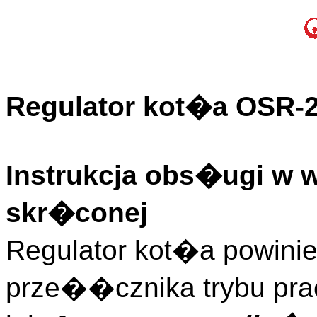
Regulator kot�a OSR-2
Instrukcja obs�ugi w 
skr�conej
Regulator kot�a powini
prze��cznika trybu pr