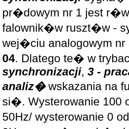
pr�dowym nr 1 jest r�w
falownik�w ruszt�w -
wej�ciu analogowym nr 
04
. Dlatego te� w tryba
synchronizacji
,
3 - pra
analiz�
wskazania na f
si�. Wysterowanie 100 
50Hz/ wysterowanie 0 o