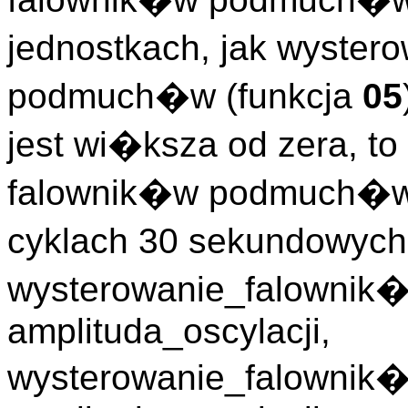
jednostkach, jak wyster
podmuch�w (funkcja
05
jest wi�ksza od zera, to
falownik�w podmuch�w 
cyklach 30 sekundowyc
wysterowanie_falowni
amplituda_oscylacji,
wysterowanie_falownik