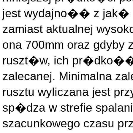
jest wydajno�� z jak�
zamiast aktualnej wyso
ona 700mm oraz gdyby z
ruszt�w, ich pr�dko��
zalecanej. Minimalna 
rusztu wyliczana jest 
sp�dza w strefie spala
szacunkowego czasu prz