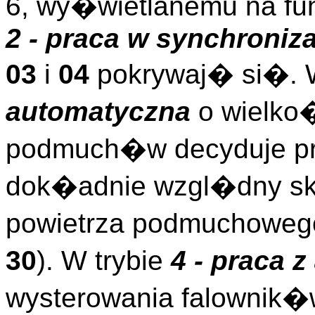
6, wy�wietlanemu na fu
2 - praca w synchroniza
03
i
04
pokrywaj� si�. 
automatyczna
o wielko
podmuch�w decyduje pro
dok�adnie wzgl�dny sk
powietrza podmuchowego
30
). W trybie
4 - praca z
wysterowania falownik�