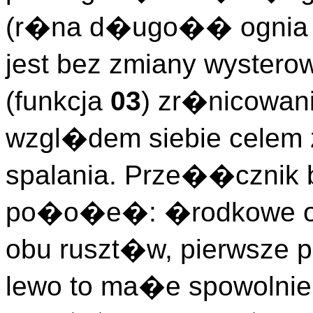
(r�na d�ugo�� ognia n
jest bez zmiany wyster
(funkcja
03
) zr�nicowan
wzgl�dem siebie celem
spalania. Prze��cznik 
po�o�e�: �rodkowe o
obu ruszt�w, pierwsze
lewo to ma�e spowolnien