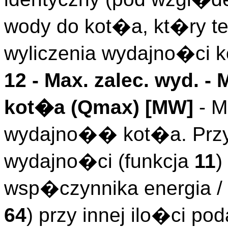
wody do kot�a, kt�ry
wyliczenia wydajno�ci 
12 -
Max. zalec. wyd.
- 
kot�a (
Qmax
)
[MW]
- M
wydajno�� kot�a. Przy
wydajno�ci (funkcja
11
)
wsp�czynnika energia 
64
) przy innej ilo�ci 