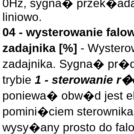
0Hz, sygna� przek�ad
liniowo.
04 - wysterowanie fal
zadajnika [%]
- Wystero
zadajnika. Sygna� pr�d
trybie
1 - sterowanie r
poniewa� obw�d jest el
pomini�ciem sterownika 
wysy�any prosto do fal