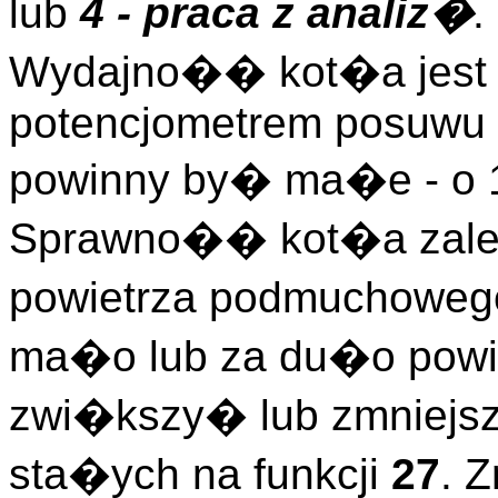
lub
4 - praca z analiz�
.
Wydajno�� kot�a jest 
potencjometrem posuwu 
powinny by� ma�e - o 1
Sprawno�� kot�a zale
powietrza podmuchowego.
ma�o lub za du�o powie
zwi�kszy� lub zmniejs
sta�ych na funkcji
27
. 