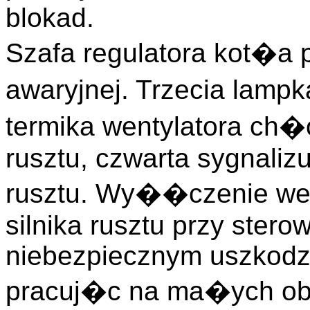
blokad.
Szafa regulatora kot�a p
awaryjnej. Trzecia lamp
termika wentylatora ch
rusztu, czwarta sygnaliz
rusztu. Wy��czenie we
silnika rusztu przy stero
niebezpiecznym uszkodze
pracuj�c na ma�ych obro