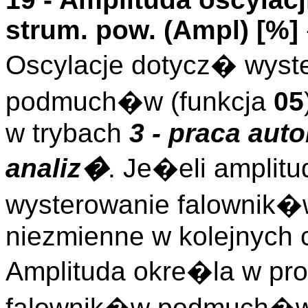
strum. pow. (
Ampl
)
[%]
Oscylacje dotycz� wyst
podmuch�w (funkcja
05
w trybach
3 - praca aut
analiz�
. Je�eli amplitu
wysterowanie falownik
niezmienne w kolejnych 
Amplituda okre�la w pr
falownik�w podmuch�w 