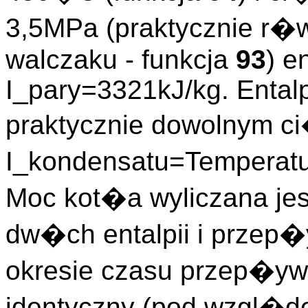
3,5MPa (praktycznie r�
walczaku - funkcja
93
) e
I_pary=3321kJ/kg. Ental
praktycznie dowolnym c
I_kondensatu=Temperatu
Moc kot�a wyliczana jest
dw�ch entalpii i prze
okresie czasu przep�yw
identyczny (pod wzgl