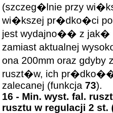
(szczeg�lnie przy wi�ks
wi�kszej pr�dko�ci po
jest wydajno�� z jak�
zamiast aktualnej wyso
ona 200mm oraz gdyby z
ruszt�w, ich pr�dko�
zalecanej (funkcja
73
).
16 -
Min. wyst. fal. rusz
rusztu w regulacji 2 st. 