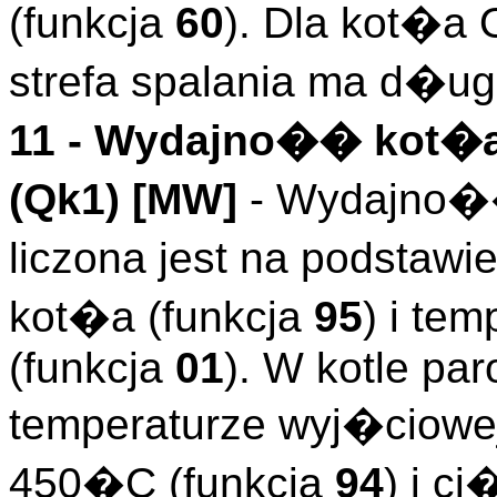
(funkcja
60
). Dla kot�a
strefa spalania ma d�
11 -
Wydajno�� kot�a
(
Qk1
)
[MW]
- Wydajno�
liczona jest na podstaw
kot�a (funkcja
95
) i te
(funkcja
01
). W kotle p
temperaturze wyj�ciowej
450�C (funkcja
94
) i c