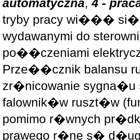
automatyczna
,
4 - prac
tryby pracy wi��� si� n
wydawanymi do sterowni
po��czeniami elektrycz
Prze��cznik balansu r
zr�nicowanie sygna�u 
falownik�w ruszt�w (fu
pomimo r�wnych pr�dko
prawego r�ne s� d�ugo�