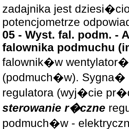
zadajnika jest dziesi�c
potencjometrze odpowia
05 -
Wyst. fal. podm.
- 
falownika podmuchu (
i
falownik�w wentylator
(podmuch�w). Sygna� 
regulatora (wyj�cie pr�
sterowanie r�czne
regu
podmuch�w - elektryczn