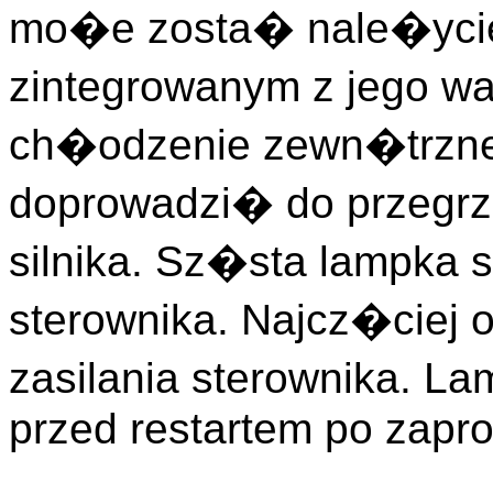
mo�e zosta� nale�ycie
zintegrowanym z jego w
ch�odzenie zewn�trzne
doprowadzi� do przegrza
silnika. Sz�sta lampka 
sterownika. Najcz�ciej
zasilania sterownika. L
przed restartem po zapr