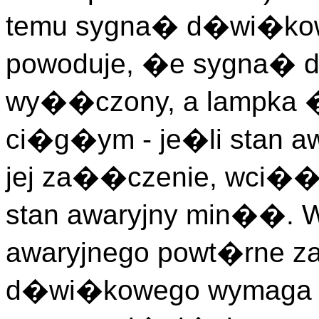
temu sygna� d�wi�kowy
powoduje, �e sygna� 
wy��czony, a lampka 
ci�g�ym - je�li stan a
jej za��czenie, wci�� t
stan awaryjny min��. W 
awaryjnego powt�rne 
d�wi�kowego wymaga w