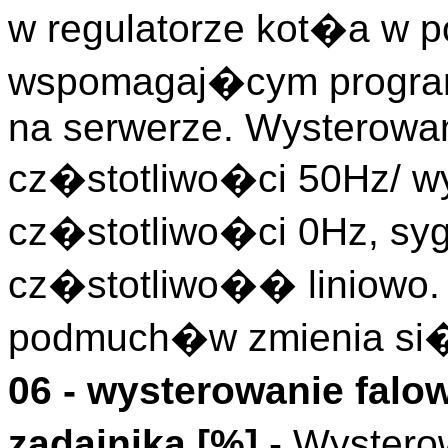
w regulatorze kot�a w
wspomagaj�cym program
na serwerze. Wysterowa
cz�stotliwo�ci 50Hz/ w
cz�stotliwo�ci 0Hz, s
cz�stotliwo�� liniowo.
podmuch�w zmienia si� 
06 - wysterowanie fa
zadajnika [%]
- Wystero