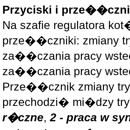
Przyciski i prze��czni
Na szafie regulatora ko
prze��czniki: zmiany try
za��czania pracy wstec
za��czania pracy wstec
Prze��cznik zmiany try
przechodzi� mi�dzy tr
r�czne
,
2 - praca w sy