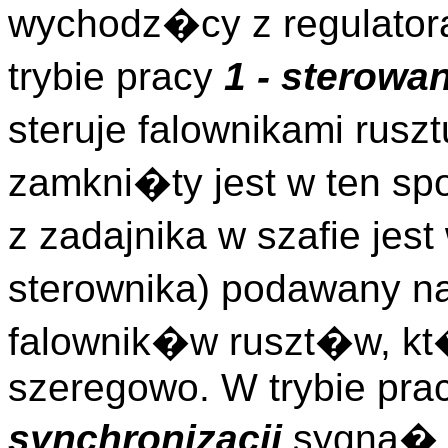
wychodz�cy z regulator
trybie pracy
1 - sterowa
steruje falownikami rusz
zamkni�ty jest w ten 
z zadajnika w szafie jes
sterownika) podawany 
falownik�w ruszt�w, 
szeregowo. W trybie pra
synchronizacji
sygna� 