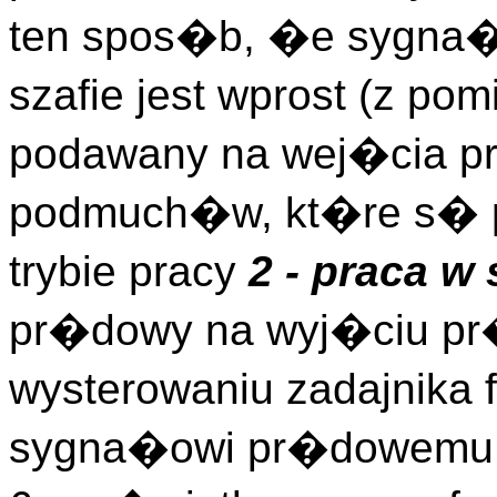
ten spos�b, �e sygna�
szafie jest wprost (z po
podawany na wej�cia p
podmuch�w, kt�re s� 
trybie pracy
2 - praca w
pr�dowy na wyj�ciu pr
wysterowaniu zadajnik
sygna�owi pr�dowemu 