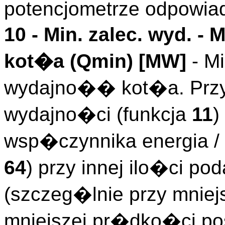
potencjometrze odpowia
10 -
Min. zalec. wyd.
- 
kot�a (
Qmin
)
[MW]
- Mi
wydajno�� kot�a. Przy
wydajno�ci (funkcja
11
)
wsp�czynnika energia 
64
) przy innej ilo�ci 
(szczeg�lnie przy mniej
mniejszej pr�dko�ci po