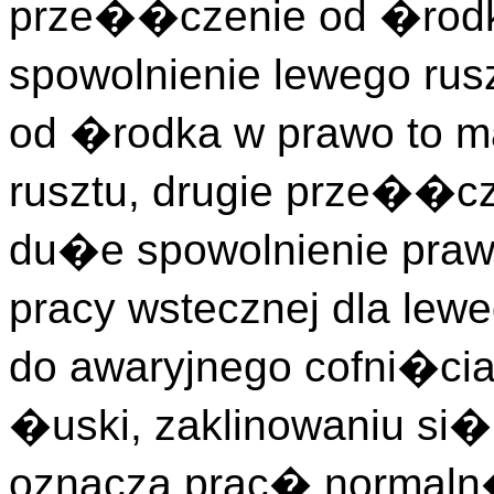
prze��czenie od �rodk
spowolnienie lewego ru
od �rodka w prawo to 
rusztu, drugie prze��c
du�e spowolnienie praw
pracy wstecznej dla lew
do awaryjnego cofni�cia
�uski, zaklinowaniu si�
oznacza prac� normaln