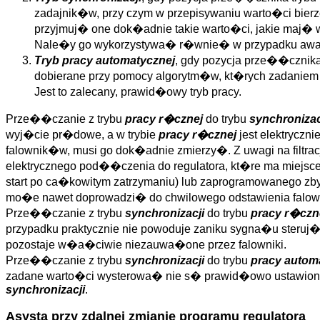
zadajnik�w, przy czym w przepisywaniu warto�ci bier
przyjmuj� one dok�adnie takie warto�ci, jakie maj� w
Nale�y go wykorzystywa� r�wnie� w przypadku awarii
Tryb pracy automatycznej
, gdy pozycja prze��cznik
dobierane przy pomocy algorytm�w, kt�rych zadaniem 
Jest to zalecany, prawid�owy tryb pracy.
Prze��czanie z trybu
pracy r�cznej
do trybu
synchronizac
wyj�cie pr�dowe, a w trybie
pracy r�cznej
jest elektrycz
falownik�w, musi go dok�adnie zmierzy�. Z uwagi na filt
elektrycznego pod��czenia do regulatora, kt�re ma miejsc
start po ca�kowitym zatrzymaniu) lub zaprogramowanego zb
mo�e nawet doprowadzi� do chwilowego odstawienia falo
Prze��czanie z trybu
synchronizacji
do trybu
pracy r�czn
przypadku praktycznie nie powoduje zaniku sygna�u steruj�
pozostaje w�a�ciwie niezauwa�one przez falowniki.
Prze��czanie z trybu
synchronizacji
do trybu
pracy autom
zadane warto�ci wysterowa� nie s� prawid�owo ustawion
synchronizacji
.
Asysta przy zdalnej zmianie programu regulatora