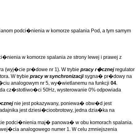
ianom podci�nienia w komorze spalania Pod, a tym samym
�nienia w komorze spalania ze strony lewej i prawej z
 (wyj�cie pr�dowe nr 1). W trybie
pracy r�cznej
regulator
ora. W trybie
pracy w synchronizacji
sygna� pr�dowy na
�ciu analogowym nr 5, wy�wietlanemu na funkcji
04
.
a cz�stotliwo�ci 50Hz, wysterowanie 0% odpowiada
�cznej
nie jest pokazywany, poniewa� obw�d jest
adajnika jest dziesi�cioobrotowy, jedna dzia�ka na
kie podci�nienia maj� panowa� w obu komorach spalania.
z wej�cia analogowego numer 1. W celu zmniejszenia