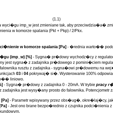
(1.1)
 wyci�gu imp_w jest zmieniane tak, aby przeciwdzia�a� zm
nia w komorze spalania (Pkl + Pkp) / 2/Pkx.
�nienie w komorze spalania [Pa]
- �rednia warto�� podci
i�gu (
imp_w
)
[%]
- Sygna� pr�dowy wychodz�cy z regulatora
wany jest sygna� z zadajnika pr�dowego z pomini�ciem regulat
falownika rusztu z zadajnika - sygna�owi pr�dowemu na wej
unkcjach
03
i
04
pokrywaj� si�. Wysterowanie 100% odpowiad
o�� liniowo.
%]
- Sygna� pr�dowy z zadajnika 0 - 20mA. W trybie
pracy r
 zadajnika jest wysy�any prosto do falownika. Potencjometr z
[Pa]
- Parametr wpisywany przez obs�ug�, okre�laj�cy, ja
[Pa]
- Jest ono brane bezpo�rednio z czujnika podci�nienia 
ekundowym.