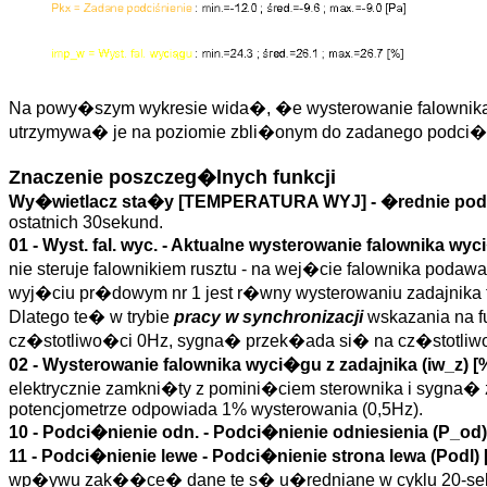
Na powy�szym wykresie wida�, �e wysterowanie falownika
utrzymywa� je na poziomie zbli�onym do zadanego podci�nie
Znaczenie poszczeg�lnych funkcji
Wy�wietlacz sta�y [TEMPERATURA WYJ] - �rednie podci
ostatnich 30sekund.
01 -
Wyst. fal. wyc.
- Aktualne wysterowanie falownika wyc
nie steruje falownikiem rusztu - na wej�cie falownika poda
wyj�ciu pr�dowym nr 1 jest r�wny wysterowaniu zadajnika 
Dlatego te� w trybie
pracy w synchronizacji
wskazania na f
cz�stotliwo�ci 0Hz, sygna� przek�ada si� na cz�stotliw
02 - Wysterowanie falownika wyci�gu z zadajnika (
iw_z
)
[
elektrycznie zamkni�ty z pomini�ciem sterownika i sygna� z
potencjometrze odpowiada 1% wysterowania (0,5Hz).
10 -
Podci�nienie odn.
- Podci�nienie odniesienia (
P_od
)
11 -
Podci�nienie lewe
- Podci�nienie strona lewa (
Podl
)
wp�ywu zak��ce� dane te s� u�redniane w cyklu 20-s