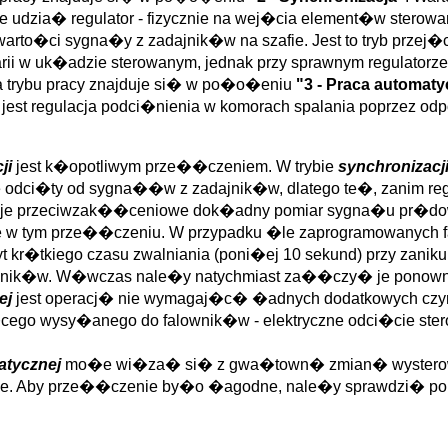
ze udzia� regulator - fizycznie na wej�cia element�w ster
arto�ci sygna�y z zadajnik�w na szafie. Jest to tryb przej�
 w uk�adzie sterowanym, jednak przy sprawnym regulatorze
a trybu pracy znajduje si� w po�o�eniu
"3 - Praca automat
jest regulacja podci�nienia w komorach spalania poprzez od
ji
jest k�opotliwym prze��czeniem. W trybie
synchronizacj
nie odci�ty od sygna��w z zadajnik�w, dlatego te�, zanim 
racje przeciwzak��ceniowe dok�adny pomiar sygna�u pr�dowe
e w tym prze��czeniu. W przypadku �le zaprogramowanych fa
yt kr�tkiego czasu zwalniania (poni�ej 10 sekund) przy za
wnik�w. W�wczas nale�y natychmiast za��czy� je ponownie
ej
jest operacj� nie wymagaj�c� �adnych dodatkowych cz
cego wysy�anego do falownik�w - elektryczne odci�cie stero
atycznej
mo�e wi�za� si� z gwa�town� zmian� wysterowan
e. Aby prze��czenie by�o �agodne, nale�y sprawdzi� pop