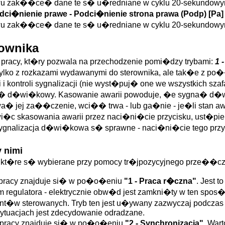
wu zak��ce� dane te s� u�redniane w cyklu 20-sekundowy
dci�nienie prawe
- Podci�nienie strona prawa (
Podp
)
[Pa
wu zak��ce� dane te s� u�redniane w cyklu 20-sekundowy
ownika
u pracy, kt�ry pozwala na przechodzenie pomi�dzy trybami:
1 
ylko z rozkazami wydawanymi do sterownika, ale tak�e z po�
 kontroli sygnalizacji (nie wyst�puj� one we wszystkich szaf
sygna� d�wi�kowy. Kasowanie awarii powoduje, �e sygna� d
� jej za��czenie, wci�� trwa - lub ga�nie - je�li stan aw
sowania awarii przez naci�ni�cie przycisku, ust�pienia s
 i sygnalizacja d�wi�kowa s� sprawne - naci�ni�cie tego pr
 nimi
 kt�re s� wybierane przy pomocy tr�jpozycyjnego prze��cz
u pracy znajduje si� w po�o�eniu
"1 - Praca r�czna"
. Jest 
egulatora - elektrycznie obw�d jest zamkni�ty w ten spos�
t�w sterowanych. Tryb ten jest u�ywany zazwyczaj podczas 
 sytuacjach jest zdecydowanie odradzane.
u pracy znajduje si� w po�o�eniu
"2 - Synchronizacja"
. War