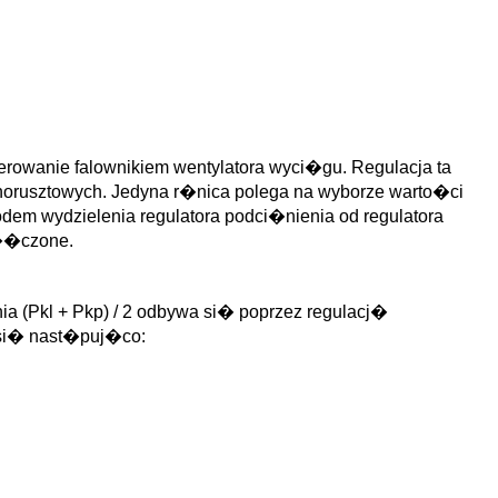
rowanie falownikiem wentylatora wyci�gu. Regulacja ta
dnorusztowych. Jedyna r�nica polega na wyborze warto�ci
dem wydzielenia regulatora podci�nienia od regulatora
��czone.
 (Pkl + Pkp) / 2 odbywa si� poprzez regulacj�
 si� nast�puj�co: