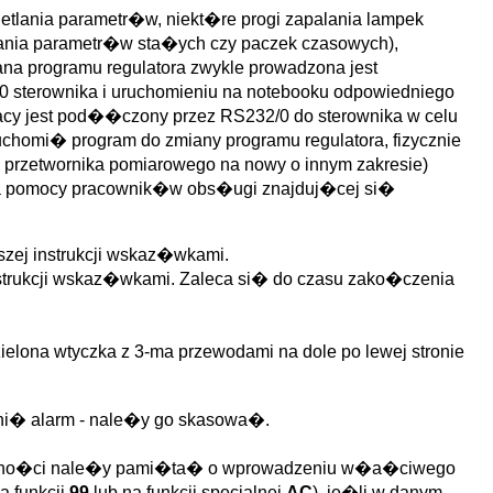
tlania parametr�w, niekt�re progi zapalania lampek
ania parametr�w sta�ych czy paczek czasowych),
na programu regulatora zwykle prowadzona jest
sterownika i uruchomieniu na notebooku odpowiedniego
cy jest pod��czony przez RS232/0 do sterownika w celu
ruchomi� program do zmiany programu regulatora, fizycznie
 przetwornika pomiarowego na nowy o innym zakresie)
aga pomocy pracownik�w obs�ugi znajduj�cej si�
szej instrukcji wskaz�wkami.
nstrukcji wskaz�wkami. Zaleca si� do czasu zako�czenia
elona wtyczka z 3-ma przewodami na dole po lewej stronie
ni� alarm - nale�y go skasowa�.
g�lno�ci nale�y pami�ta� o wprowadzeniu w�a�ciwego
 funkcji
99
lub na funkcji specjalnej
AC
), je�li w danym