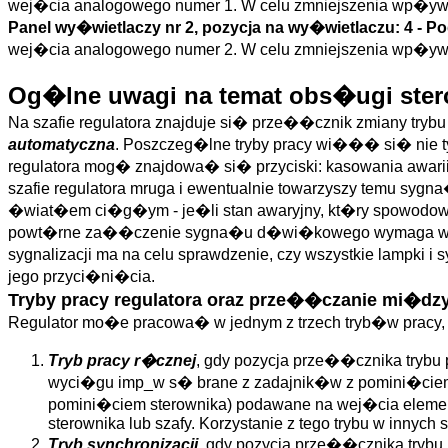
wej�cia analogowego numer 1. W celu zmniejszenia wp�y
Panel wy�wietlaczy nr 2, pozycja na wy�wietlaczu: 4 -
Po
wej�cia analogowego numer 2. W celu zmniejszenia wp�y
Og�lne uwagi na temat obs�ugi ster
Na szafie regulatora znajduje si� prze��cznik zmiany tryb
automatyczna
. Poszczeg�lne tryby pracy wi��� si� nie t
regulatora mog� znajdowa� si� przyciski: kasowania awarii i
szafie regulatora mruga i ewentualnie towarzyszy temu 
�wiat�em ci�g�ym - je�li stan awaryjny, kt�ry spowodowa
powt�rne za��czenie sygna�u d�wi�kowego wymaga wi�c ska
sygnalizacji ma na celu sprawdzenie, czy wszystkie lampki
jego przyci�ni�cia.
Tryby pracy regulatora oraz prze��czanie mi�dzy
Regulator mo�e pracowa� w jednym z trzech tryb�w pracy,
Tryb pracy r�cznej
, gdy pozycja prze��cznika tryb
wyci�gu imp_w s� brane z zadajnik�w z pomini�ciem r
pomini�ciem sterownika) podawane na wej�cia elemen
sterownika lub szafy. Korzystanie z tego trybu w innych
Tryb synchronizacji
, gdy pozycja prze��cznika tryb