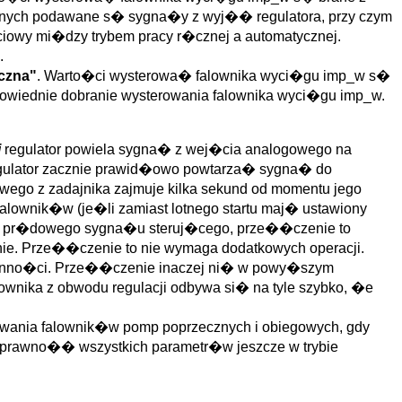
owanych podawane s� sygna�y z wyj�� regulatora, przy czym
ciowy mi�dzy trybem pracy r�cznej a automatycznej.
.
yczna"
. Warto�ci wysterowa� falownika wyci�gu imp_w s�
powiednie dobranie wysterowania falownika wyci�gu imp_w.
i
regulator powiela sygna� z wej�cia analogowego na
regulator zacznie prawid�owo powtarza� sygna� do
go z zadajnika zajmuje kilka sekund od momentu jego
lownik�w (je�li zamiast lotnego startu maj� ustawiony
niku pr�dowego sygna�u steruj�cego, prze��czenie to
. Prze��czenie to nie wymaga dodatkowych operacji.
ynno�ci. Prze��czenie inaczej ni� w powy�szym
wnika z obwodu regulacji odbywa si� na tyle szybko, �e
ia falownik�w pomp poprzecznych i obiegowych, gdy
rawno�� wszystkich parametr�w jeszcze w trybie