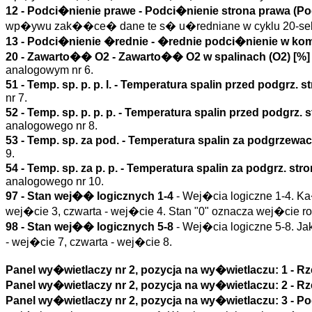
12 -
Podci�nienie prawe
- Podci�nienie strona prawa (
Po
wp�ywu zak��ce� dane te s� u�redniane w cyklu 20-s
13 -
Podci�nienie �rednie
- �rednie podci�nienie w kom
20 -
Zawarto�� O2
- Zawarto�� O2 w spalinach (
O2
)
[%]
analogowym nr 6.
51 -
Temp. sp. p. p. l.
- Temperatura spalin przed podgrz. str
nr 7.
52 -
Temp. sp. p. p. p.
- Temperatura spalin przed podgrz. st
analogowego nr 8.
53 -
Temp. sp. za pod.
- Temperatura spalin za podgrzewac
9.
54 -
Temp. sp. za p. p.
- Temperatura spalin za podgrz. stro
analogowego nr 10.
97 - Stan wej�� logicznych 1-4
- Wej�cia logiczne 1-4. Ka
wej�cie 3, czwarta - wej�cie 4. Stan "0" oznacza wej�cie ro
98 - Stan wej�� logicznych 5-8
- Wej�cia logiczne 5-8. Ja
- wej�cie 7, czwarta - wej�cie 8.
Panel wy�wietlaczy nr 2, pozycja na wy�wietlaczu: 1 -
Rze
Panel wy�wietlaczy nr 2, pozycja na wy�wietlaczu: 2 -
Rz
Panel wy�wietlaczy nr 2, pozycja na wy�wietlaczu: 3 -
Po