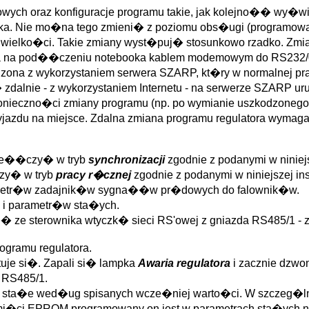
ch oraz konfiguracje programu takie, jak kolejno�� wy�wie
nika. Nie mo�na tego zmieni� z poziomu obs�ugi (programow
 wielko�ci. Takie zmiany wyst�puj� stosunkowo rzadko. Zmia
na na pod��czeniu notebooka kablem modemowym do RS232/0 
ona z wykorzystaniem serwera SZARP, kt�ry w normalnej pra
g� zdalnie - z wykorzystaniem Internetu - na serwerze SZARP u
konieczno�ci zmiany programu (np. po wymianie uszkodzonego
zyjazdu na miejsce. Zdalna zmiana programu regulatora wym
rze��czy� w tryb
synchronizacji
zgodnie z podanymi w niniej
zy� w tryb
pracy r�cznej
zgodnie z podanymi w niniejszej i
jometr�w zadajnik�w sygna��w pr�dowych do falownik�w.
 i parametr�w sta�ych.
� ze sterownika wtyczk� sieci RS'owej z gniazda RS485/1 - zi
gramu regulatora.
uje si�. Zapali si� lampka
Awaria regulatora
i zacznie dzwo
 RS485/1.
try sta�e wed�ug spisanych wcze�niej warto�ci. W szcze
i�ci EPROM programowany on jest w parametrach sta�ych na