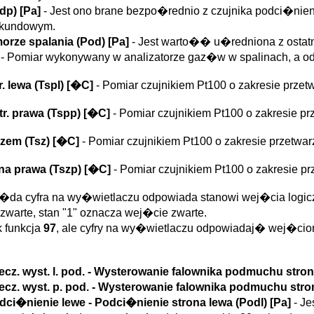
dp
)
[Pa]
- Jest ono brane bezpo�rednio z czujnika podci�nie
ekundowym.
orze spalania (
Pod
)
[Pa]
- Jest warto�� u�redniona z ostat
- Pomiar wykonywany w analizatorze gaz�w w spalinach, a o
. lewa (
Tspl
)
[�C]
- Pomiar czujnikiem Pt100 o zakresie pr
r. prawa (
Tspp
)
[�C]
- Pomiar czujnikiem Pt100 o zakresie 
zem (
Tsz
)
[�C]
- Pomiar czujnikiem Pt100 o zakresie przet
na prawa (
Tszp
)
[�C]
- Pomiar czujnikiem Pt100 o zakresie
�da cyfra na wy�wietlaczu odpowiada stanowi wej�cia logiczne
zwarte, stan "1" oznacza wej�cie zwarte.
k funkcja
97
, ale cyfry na wy�wietlaczu odpowiadaj� wej�ciom 
cz. wyst. l. pod.
- Wysterowanie falownika podmuchu strona
ecz. wyst. p. pod.
- Wysterowanie falownika podmuchu stron
dci�nienie lewe
- Podci�nienie strona lewa (
Podl
)
[Pa]
- J