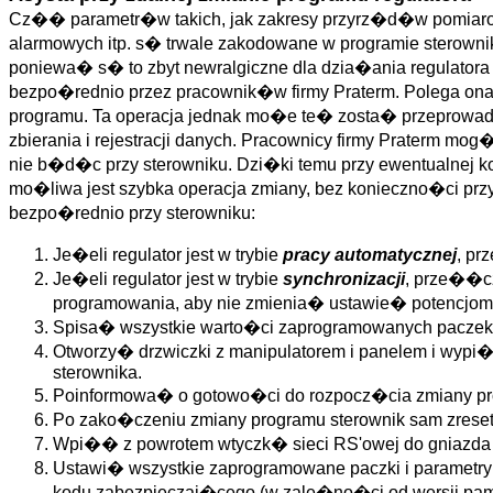
Cz�� parametr�w takich, jak zakresy przyrz�d�w pomiarowy
alarmowych itp. s� trwale zakodowane w programie sterow
poniewa� s� to zbyt newralgiczne dla dzia�ania regulatora
bezpo�rednio przez pracownik�w firmy Praterm. Polega o
programu. Ta operacja jednak mo�e te� zosta� przeprowadz
zbierania i rejestracji danych. Pracownicy firmy Praterm mo
nie b�d�c przy sterowniku. Dzi�ki temu przy ewentualnej 
mo�liwa jest szybka operacja zmiany, bez konieczno�ci pr
bezpo�rednio przy sterowniku:
Je�eli regulator jest w trybie
pracy automatycznej
, p
Je�eli regulator jest w trybie
synchronizacji
, prze��c
programowania, aby nie zmienia� ustawie� potenc
Spisa� wszystkie warto�ci zaprogramowanych paczek
Otworzy� drzwiczki z manipulatorem i panelem i wypi�
sterownika.
Poinformowa� o gotowo�ci do rozpocz�cia zmiany pro
Po zako�czeniu zmiany programu sterownik sam zreset
Wpi�� z powrotem wtyczk� sieci RS'owej do gniazda
Ustawi� wszystkie zaprogramowane paczki i parame
kodu zabezpieczaj�cego (w zale�no�ci od wersji pam