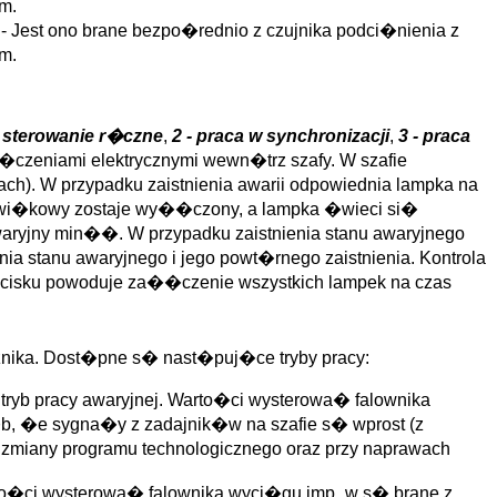
m.
]
- Jest ono brane bezpo�rednio z czujnika podci�nienia z
m.
- sterowanie r�czne
,
2 - praca w synchronizacji
,
3 - praca
�czeniami elektrycznymi wewn�trz szafy. W szafie
ach). W przypadku zaistnienia awarii odpowiednia lampka na
�wi�kowy zostaje wy��czony, a lampka �wieci si�
aryjny min��. W przypadku zaistnienia stanu awaryjnego
tanu awaryjnego i jego powt�rnego zaistnienia. Kontrola
zycisku powoduje za��czenie wszystkich lampek na czas
nika. Dost�pne s� nast�puj�ce tryby pracy:
to tryb pracy awaryjnej. Warto�ci wysterowa� falownika
b, �e sygna�y z zadajnik�w na szafie s� wprost (z
zmiany programu technologicznego oraz przy naprawach
to�ci wysterowa� falownika wyci�gu imp_w s� brane z