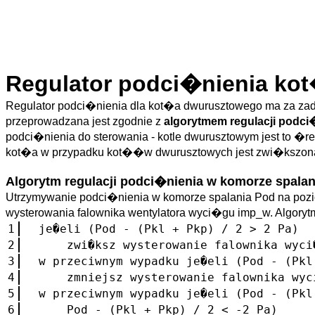
Regulator podci�nienia ko
Regulator podci�nienia dla kot�a dwurusztowego ma za zada
przeprowadzana jest zgodnie z
algorytmem regulacji podci
podci�nienia do sterowania - kotle dwurusztowym jest to �
kot�a w przypadku kot��w dwurusztowych jest zwi�kszon
Algorytm regulacji podci�nienia w komorze spalan
Utrzymywanie podci�nienia w komorze spalania Pod na pozi
wysterowania falownika wentylatora wyci�gu imp_w. Algory
1
je�eli (Pod - (Pkl + Pkp) / 2 > 2 Pa)
2
zwi�ksz wysterowanie falownika wyci�g
3
w przeciwnym wypadku je�eli (Pod - (Pkl
4
zmniejsz wysterowanie falownika wyci�
5
w przeciwnym wypadku je�eli (Pod - (Pk
6
Pod - (Pkl + Pkp) / 2 < -2 Pa)