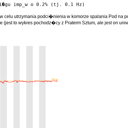
gu imp_w o 0.2% (tj. 0.1 Hz)
 w celu utrzymania podci�nienia w komorze spalania Pod na
ie (jest to wykres pochodz�cy z Praterm Sztum, ale jest on u