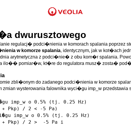
t�a dwurusztowego
nie regulacj� podci�nienia w komorach spalania poprzez ste
�nienia w komorze spalania
, identycznym, jak w kot�ach je
rednia arytmetyczna z podci�nie� z obu kom�r spalania. Powo
a ilo�� pomiar�w, kt�re do regulatora musz� zosta� pod
ia
omie zbli�onym do zadanego podci�nienia w komorze spalania
tm zmian wysterowania falownika wyci�gu imp_w przedstawia
u imp_w o 0.5% (tj. 0.25 Hz)
 + Pkp) / 2 < -5 Pa)
gu imp_w o 0.5% (tj. 0.25 Hz)
l + Pkp) / 2 > -5 Pa i