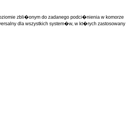
 poziomie zbli�onym do zadanego podci�nienia w komorze
niwersalny dla wszystkich system�w, w kt�rych zastosowany