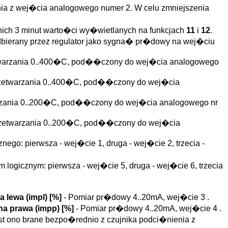
nia z wej�cia analogowego numer 2. W celu zmniejszenia
nich 3 minut warto�ci wy�wietlanych na funkcjach
11
i
12
.
dbierany przez regulator jako sygna� pr�dowy na wej�ciu
zetwarzania 0..400�C, pod��czony do wej�cia analogowego
przetwarzania 0..400�C, pod��czony do wej�cia
warzania 0..200�C, pod��czony do wej�cia analogowego nr
 przetwarzania 0..200�C, pod��czony do wej�cia
go: pierwsza - wej�cie 1, druga - wej�cie 2, trzecia -
logicznym: pierwsza - wej�cie 5, druga - wej�cie 6, trzecia
 lewa (
impl
)
[%]
- Pomiar pr�dowy 4..20mA, wej�cie 3 .
a prawa (
impp
)
[%]
- Pomiar pr�dowy 4..20mA, wej�cie 4 .
est ono brane bezpo�rednio z czujnika podci�nienia z