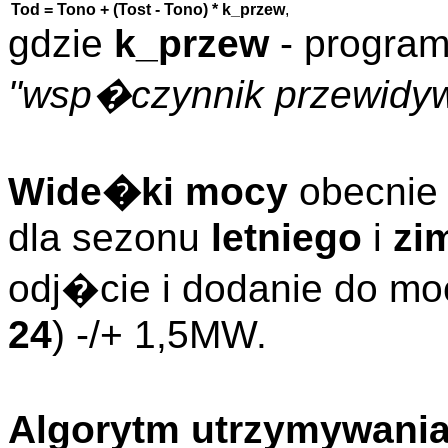
Tod = Tono + (Tost - Tono) * k_przew
,
gdzie
k_przew
- program
"wsp�czynnik przewidy
Wide�ki mocy
obecnie
dla sezonu
letniego
i
zi
odj�cie i dodanie do moc
24
) -/+ 1,5MW.
Algorytm utrzymywania