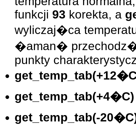
temperatura normalna
funkcji
93
korekta, a
g
wyliczaj�ca temperatu
�aman� przechodz�
punkty charakterystyc
get_temp_tab(+12�C
get_temp_tab(+4�C)
get_temp_tab(-20�C