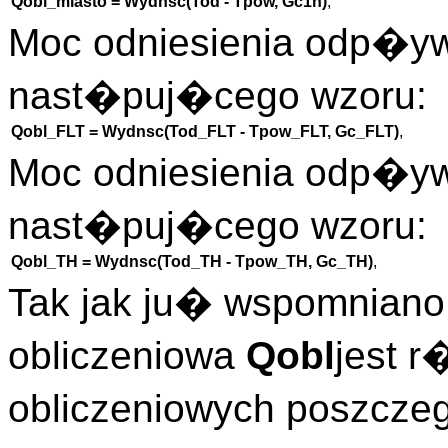
Qobl_miasto = Wydnsc(Tod - Tpow, Gc1h)
,
Moc odniesienia odp�
nast�puj�cego wzoru:
Qobl_FLT = Wydnsc(Tod_FLT - Tpow_FLT, Gc_FLT)
,
Moc odniesienia odp�
nast�puj�cego wzoru:
Qobl_TH = Wydnsc(Tod_TH - Tpow_TH, Gc_TH)
,
Tak jak ju� wspomnian
obliczeniowa
Qobl
jest 
obliczeniowych poszc