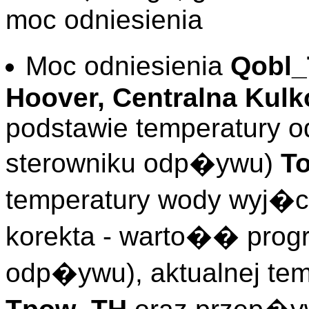
moc odniesienia
Moc odniesienia
Qobl
Hoover, Centralna Kulk
podstawie temperatury od
sterowniku odp�ywu)
T
temperatury wody wyj�ci
korekta - warto�� prog
odp�ywu), aktualnej te