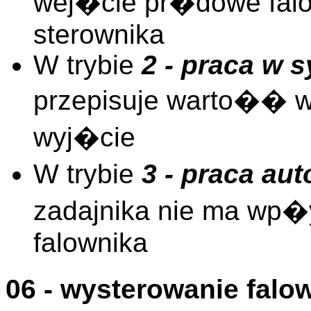
wej�cie pr�dowe fal
sterownika
W trybie
2 - praca w s
przepisuje warto�� 
wyj�cie
W trybie
3 - praca au
zadajnika nie ma wp�
falownika
06 - wysterowanie fal