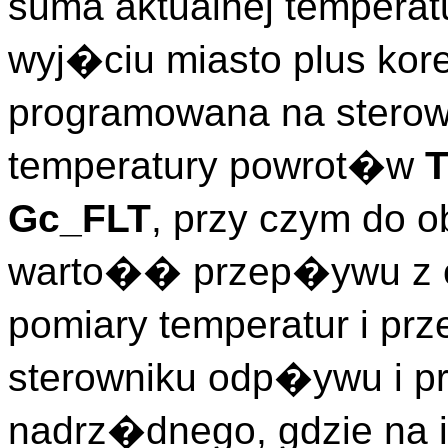
suma aktualnej tempera
wyj�ciu miasto plus ko
programowana na sterow
temperatury powrot�w
Gc_FLT
, przy czym do o
warto�� przep�ywu z os
pomiary temperatur i p
sterowniku odp�ywu i p
nadrz�dnego, gdzie na i