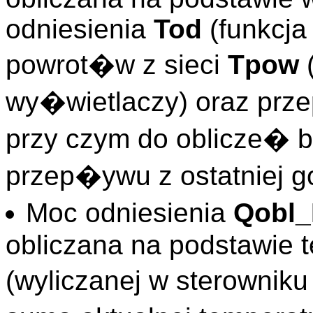
odniesienia
Tod
(funkcj
powrot�w z sieci
Tpow
(
wy�wietlaczy) oraz prze
przy czym do oblicze� 
przep�ywu z ostatniej 
Moc odniesienia
Qobl_
obliczana na podstawie 
(wyliczanej w sterowni