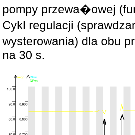
pompy przewa�owej (fu
Cykl regulacji (sprawdz
wysterowania) dla obu 
na 30 s.