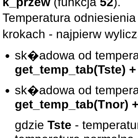
k_przew
(funkcja
52
).
Temperatura odniesieni
krokach - najpierw wyli
sk�adowa od temperat
get_temp_tab(Tste) +
sk�adowa od temperat
get_temp_tab(Tnor) 
gdzie
Tste
- temperatu