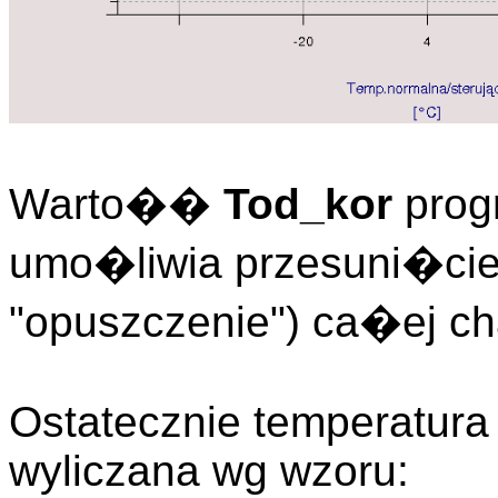
Warto��
Tod_kor
prog
umo�liwia przesuni�cie 
"opuszczenie") ca�ej cha
Ostatecznie temperatura
wyliczana wg wzoru: