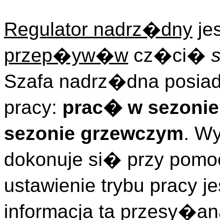
Regulator nadrz�dny
je
przep�yw�w
cz�ci�
Szafa nadrz�dna posiad
pracy:
prac� w sezonie
sezonie grzewczym
. W
dokonuje si� przy pomo
ustawienie trybu pracy j
informacja ta przesy�an