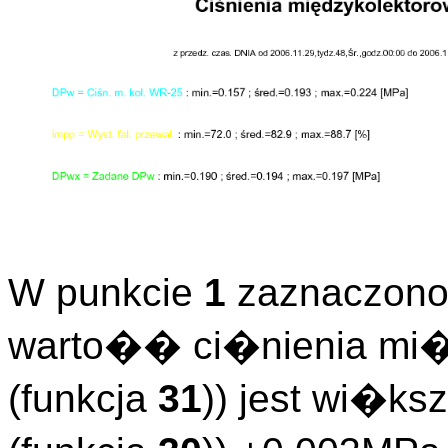
W punkcie
1
zaznaczono 
warto�� ci�nienia mi�
(funkcja
31
)) jest wi�ks