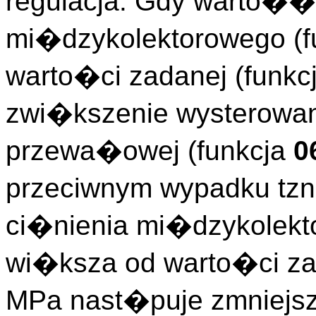
regulacja. Gdy warto��
mi�dzykolektorowego (f
warto�ci zadanej (funkc
zwi�kszenie wysterowan
przewa�owej (funkcja
0
przeciwnym wypadku tzn
ci�nienia mi�dzykolekt
wi�ksza od warto�ci za
MPa nast�puje zmniejsz