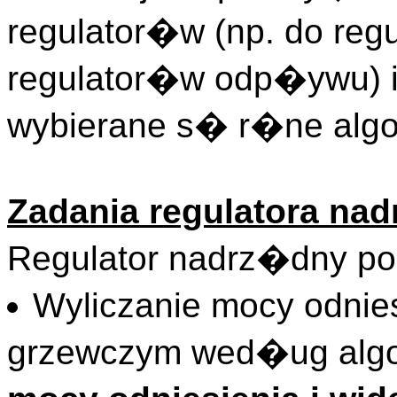
regulator�w (np. do reg
regulator�w odp�ywu) i
wybierane s� r�ne algo
Zadania regulatora na
Regulator nadrz�dny po
Wyliczanie mocy odnie
grzewczym wed�ug alg