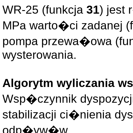
WR-25 (funkcja
31
) jest
MPa warto�ci zadanej (
pompa przewa�owa (fu
wysterowania.
Algorytm wyliczania w
Wsp�czynnik dyspozycji
stabilizacji ci�nienia d
odp�yw�w.