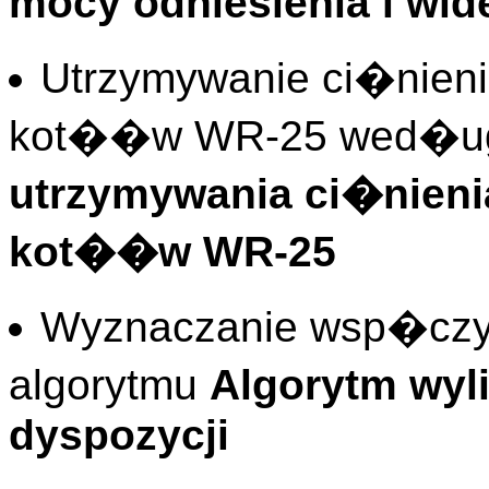
mocy odniesienia i wi
Utrzymywanie ci�nien
kot��w WR-25 wed�ug
utrzymywania ci�nien
kot��w WR-25
Wyznaczanie wsp�czy
algorytmu
Algorytm wyl
dyspozycji