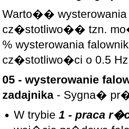
Warto�� wysterowania 
cz�stotliwo�� tzn. m
% wysterowania falowni
cz�stotliwo�ci o 0.5 Hz
05 - wysterowanie fal
zadajnika
- Sygna� pr
W trybie
1 - praca r�