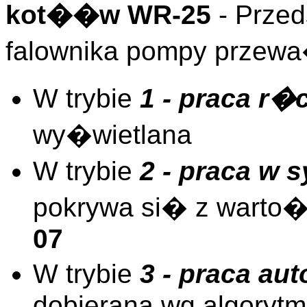
kot��w WR-25
- Przed
falownika pompy prze
W trybie
1 - praca r�
wy�wietlana
W trybie
2 - praca w s
pokrywa si� z warto�
07
W trybie
3 - praca au
dobierana wg algoryt