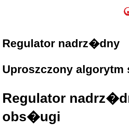
Regulator nadrz�dny
Uproszczony algorytm 
Regulator nadrz�dn
obs�ugi