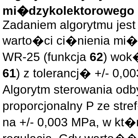
mi�dzykolektorowego
Zadaniem algorytmu jest
warto�ci ci�nienia mi
WR-25 (funkcja
62
) wok
61
) z tolerancj� +/- 0,0
Algorytm sterowania odb
proporcjonalny P ze st
na +/- 0,003 MPa, w kt�