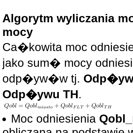
Algorytm wyliczania m
mocy
Ca�kowita moc odniesi
jako sum� mocy odnies
odp�yw�w tj.
Odp�ywu
Odp�ywu TH
.
Moc odniesienia
Qobl_
obliczana na podstawie w