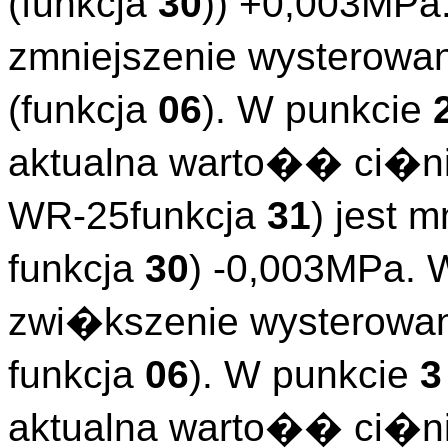
(funkcja
30
)) +0,003MPa
zmniejszenie wysterow
(funkcja
06
). W punkcie
aktualna warto�� ci�n
WR-25funkcja
31
) jest 
funkcja
30
) -0,003MPa. 
zwi�kszenie wysterowa
funkcja
06
). W punkcie
3
aktualna warto�� ci�n