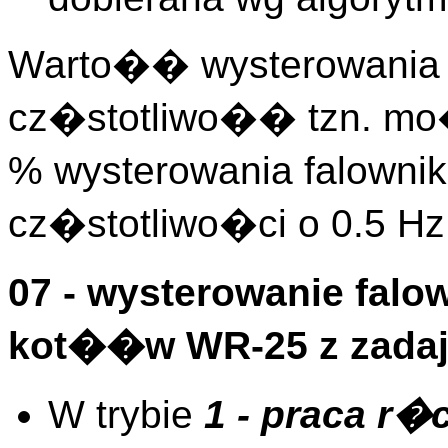
Warto�� wysterowania 
cz�stotliwo�� tzn. m
% wysterowania falowni
cz�stotliwo�ci o 0.5 Hz
07 - wysterowanie fal
kot��w WR-25 z zadaj
W trybie
1 - praca r�