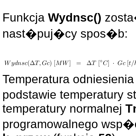
Funkcja
Wydnsc()
zosta
nast�puj�cy spos�b:
Temperatura odniesieni
podstawie temperatury s
temperatury normalnej
T
programowalnego wsp�c