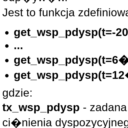
Jest to funkcja zdefin
get_wsp_pdysp(t=-2
...
get_wsp_pdysp(t=6�
get_wsp_pdysp(t=12
gdzie:
tx_wsp_pdysp
- zadan
ci�nienia dyspozycyjne