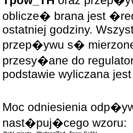
Tpow_TH
oraz przep�
oblicze� brana jest �
ostatniej godziny. Wszys
przep�ywu s� mierzone
przesy�ane do regulato
podstawie wyliczana jest
Moc odniesienia odp�
nast�puj�cego wzoru: