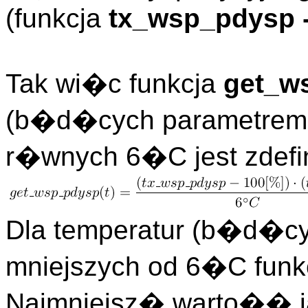
(funkcja
tx_wsp_pdysp -
Tak wi�c funkcja
get_w
(b�d�cych parametrem 
r�wnych 6�C jest zdefi
Dla temperatur (b�d�cy
mniejszych od 6�C funk
Najmniejsz� warto�� 