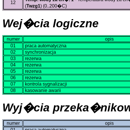
12
(
Twzg1
)
(0..200�C)
Wej�cia logiczne
numer
opis
01
praca automatyczna
02
synchronizacja
03
rezerwa
04
rezerwa
05
rezerwa
06
rezerwa
07
kontrola sygnalizacji
08
kasowanie awarii
Wyj�cia przeka�niko
numer
opis
01
praca automatyczna