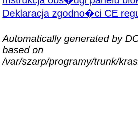
Instrukcja obs�ugi panelu blo
Deklaracja zgodno�ci CE regul
Automatically generated by 
based on
/var/szarp/programy/trunk/kra