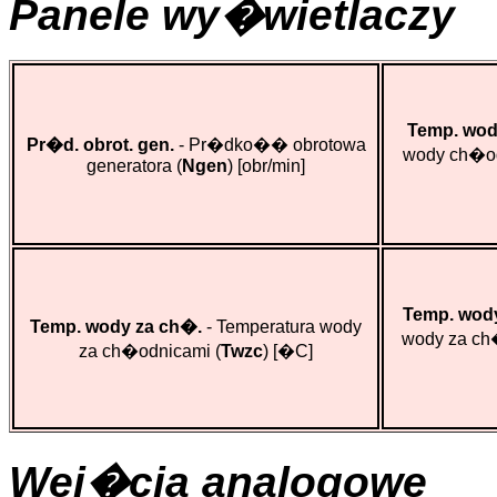
Panele wy�wietlaczy
Temp. wod
Pr�d. obrot. gen.
- Pr�dko�� obrotowa
wody ch�o
generatora (
Ngen
)
[obr/min]
Temp. wody
Temp. wody za ch�.
- Temperatura wody
wody za ch
za ch�odnicami (
Twzc
)
[�C]
Wej�cia analogowe