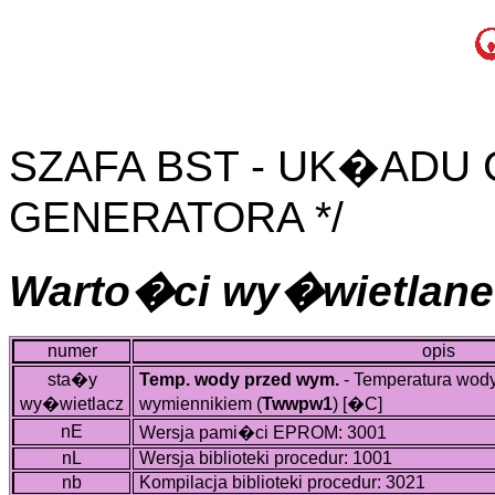
SZAFA BST - UK�ADU
GENERATORA */
Warto�ci wy�wietlane
numer
opis
sta�y
Temp. wody przed wym.
- Temperatura wod
wy�wietlacz
wymiennikiem (
Twwpw1
)
[�C]
nE
Wersja pami�ci EPROM: 3001
nL
Wersja biblioteki procedur: 1001
nb
Kompilacja biblioteki procedur: 3021