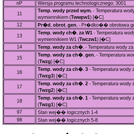
nP
Wersja programu technologicznego: 3001
Temp. wody przed wym.
- Temperatura wod
11
wymiennikiem (
Twwpw1
)
[�C]
12
Pr�d. obrot. gen.
- Pr�dko�� obrotowa gen
Temp. wody ch�. za W1
- Temperatura wo
13
wymiennikiem W1 (
Twczw1
)
[�C]
14
Temp. wody za ch�.
- Temperatura wody za
Temp. wody za ch�. gen.
- Temperatura wo
15
(
Twzg
)
[�C]
Temp. wody za ch�. 3
- Temperatura wody 
16
(
Twzg3
)
[�C]
Temp. wody za ch�. 2
- Temperatura wody 
17
(
Twzg2
)
[�C]
Temp. wody za ch�. 1
- Temperatura wody 
18
(
Twzg1
)
[�C]
97
Stan wej�� logicznych 1-4
98
Stan wej�� logicznych 5-8