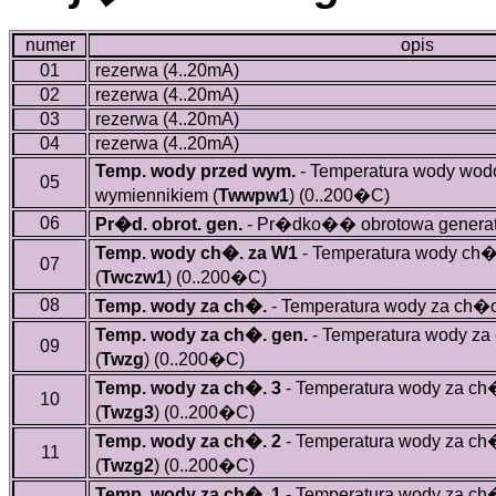
numer
opis
01
rezerwa (4..20mA)
02
rezerwa (4..20mA)
03
rezerwa (4..20mA)
04
rezerwa (4..20mA)
Temp. wody przed wym.
- Temperatura wody wod
05
wymiennikiem (
Twwpw1
)
(0..200�C)
06
Pr�d. obrot. gen.
- Pr�dko�� obrotowa generat
Temp. wody ch�. za W1
- Temperatura wody ch
07
(
Twczw1
)
(0..200�C)
08
Temp. wody za ch�.
- Temperatura wody za ch�o
Temp. wody za ch�. gen.
- Temperatura wody za
09
(
Twzg
)
(0..200�C)
Temp. wody za ch�. 3
- Temperatura wody za ch
10
(
Twzg3
)
(0..200�C)
Temp. wody za ch�. 2
- Temperatura wody za ch
11
(
Twzg2
)
(0..200�C)
Temp. wody za ch�. 1
- Temperatura wody za ch