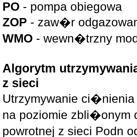
PO
- pompa obiegowa
ZOP
- zaw�r odgazowa
WMO
- wewn�trzny mo
Algorytm utrzymywania
z sieci
Utrzymywanie ci�nienia 
na poziomie zbli�onym 
powrotnej z sieci Podn