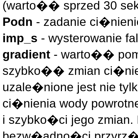
(warto�� sprzed 30 se
Podn
- zadanie ci�nieni
imp_s
- wysterowanie fa
gradient
- warto�� pom
szybko�� zmian ci�nien
uzale�nione jest nie tyl
ci�nienia wody powrotnej
i szybko�ci jego zmian.
bezw�adno�ci przyrz�