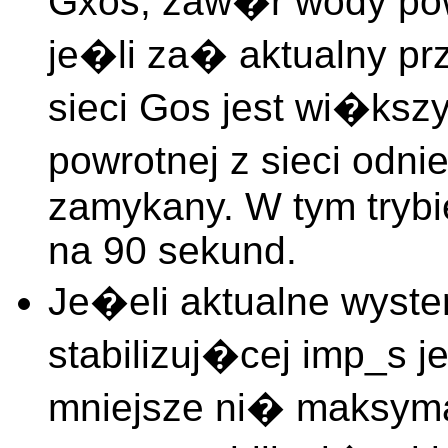
Gxos, zaw�r wody powro
je�li za� aktualny p
sieci Gos jest wi�ks
powrotnej z sieci odni
zamykany. W tym trybie
na 90 sekund.
Je�eli aktualne wyste
stabilizuj�cej imp_s 
mniejsze ni� maksyma