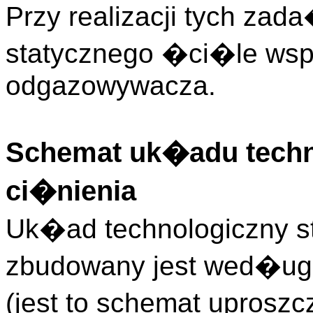
Przy realizacji tych zad
statycznego �ci�le wsp
odgazowywacza.
Schemat uk�adu techno
ci�nienia
Uk�ad technologiczny sta
zbudowany jest wed�u
(jest to schemat uprosz