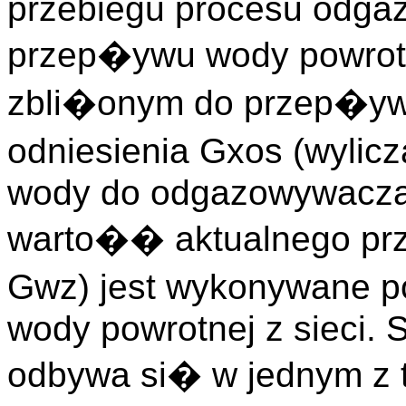
przebiegu procesu odga
przep�ywu wody powrotn
zbli�onym do przep�ywu
odniesienia Gxos (wyli
wody do odgazowywacza
warto�� aktualnego p
Gwz) jest wykonywane p
wody powrotnej z sieci.
odbywa si� w jednym z 