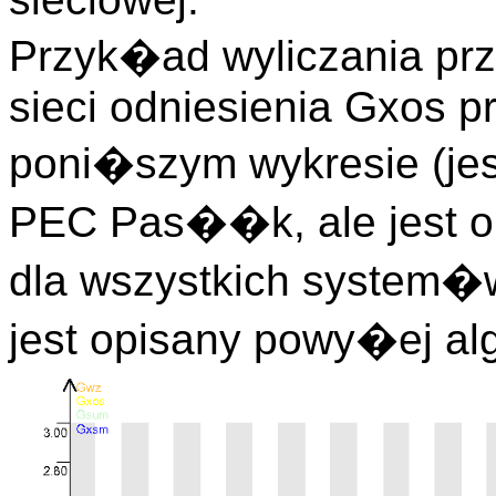
Przyk�ad wyliczania pr
sieci odniesienia Gxos p
poni�szym wykresie (je
PEC Pas��k, ale jest 
dla wszystkich system�
jest opisany powy�ej al