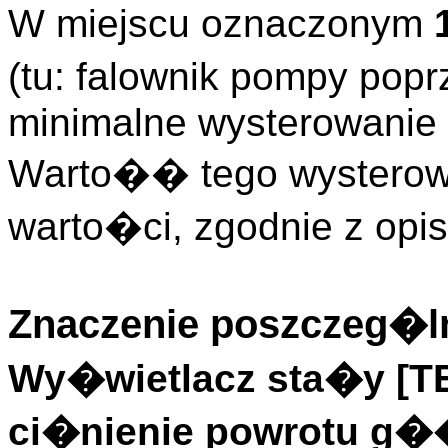
W miejscu oznaczonym
(tu: falownik pompy po
minimalne wysterowanie 
Warto�� tego wysterowa
warto�ci, zgodnie z op
Znaczenie poszczeg�ln
Wy�wietlacz sta�y [
ci�nienie powrotu g