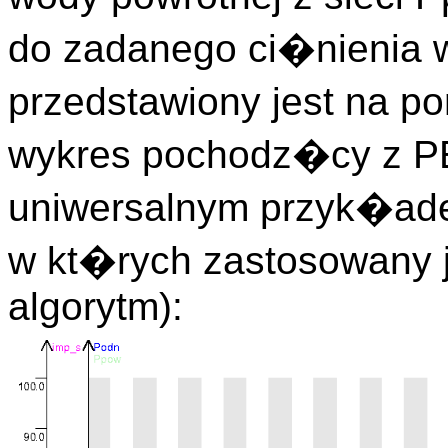
do zadanego ci�nienia w
przedstawiony jest na po
wykres pochodz�cy z P
uniwersalnym przyk�ad
w kt�rych zastosowany 
algorytm):