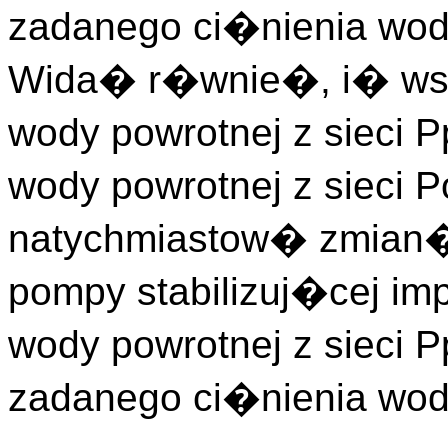
zadanego ci�nienia wody
Wida� r�wnie�, i� wsz
wody powrotnej z sieci 
wody powrotnej z sieci 
natychmiastow� zmian�
pompy stabilizuj�cej im
wody powrotnej z sieci
zadanego ci�nienia wody