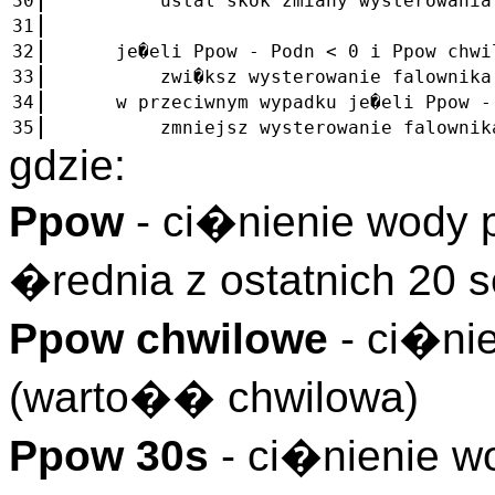
30
ustal skok zmiany wysterowania fal
31
32
je�eli Ppow - Podn < 0 i Ppow chwil
33
zwi�ksz wysterowanie falownika im
34
w przeciwnym wypadku je�eli Ppow - P
35
zmniejsz wysterowanie falownika i
gdzie:
Ppow
- ci�nienie wody 
�rednia z ostatnich 20 
Ppow chwilowe
- ci�nie
(warto�� chwilowa)
Ppow 30s
- ci�nienie wo