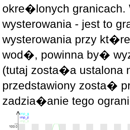
okre�lonych granicach
wysterowania - jest to 
wysterowania przy kt�r
wod�, powinna by� wyz
(tutaj zosta�a ustalona
przedstawiony zosta� pr
zadzia�anie tego ograni