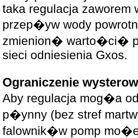
taka regulacja zaworem w
przep�yw wody powrotn
zmienion� warto�ci� p
sieci odniesienia Gxos.
Ograniczenie wystero
Aby regulacja mog�a 
p�ynny (bez stref martw
falownik�w pomp mo�e 