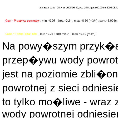
Na powy�szym przyk�a
przep�ywu wody powrotn
jest na poziomie zbli�
powrotnej z sieci odnies
to tylko mo�liwe - wra
wody powrotnej odniesie