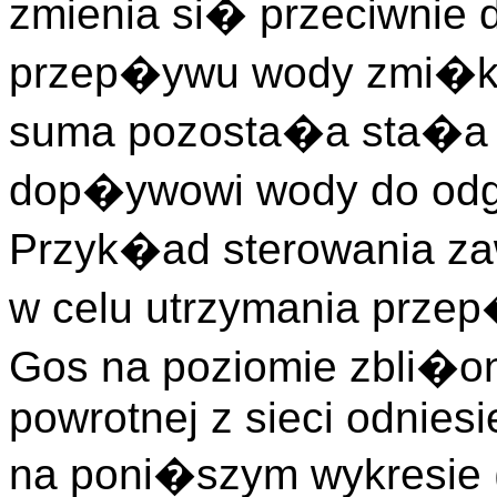
zmienia si� przeciwnie 
przep�ywu wody zmi�kcz
suma pozosta�a sta�a
dop�ywowi wody do od
Przyk�ad sterowania za
w celu utrzymania przep
Gos na poziomie zbli�
powrotnej z sieci odnies
na poni�szym wykresie 