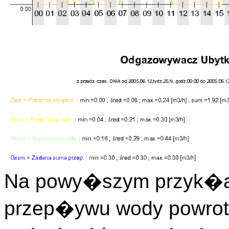
Na powy�szym przyk�a
przep�ywu wody powrotne