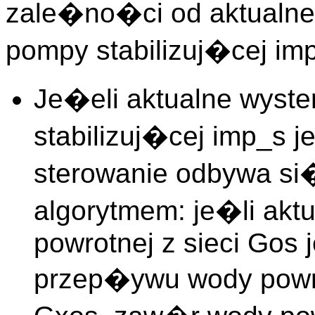
zale�no�ci od aktualne
pompy stabilizuj�cej im
Je�eli aktualne wyste
stabilizuj�cej imp_s j
sterowanie odbywa si�
algorytmem: je�li ak
powrotnej z sieci Gos 
przep�ywu wody powrot