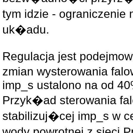
tym idzie - ograniczeni
uk�adu.
Regulacja jest podejmow
zmian wysterowania falo
imp_s ustalono na od 4
Przyk�ad sterowania fa
stabilizuj�cej imp_s w c
wody powrotnej z sieci 