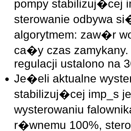
pompy stabilizuj�cej
sterowanie odbywa si
algorytmem: zaw�r wod
ca�y czas zamykany. W
regulacji ustalono na 
Je�eli aktualne wyste
stabilizuj�cej imp_s
wysterowaniu falownik
r�wnemu 100%, stero