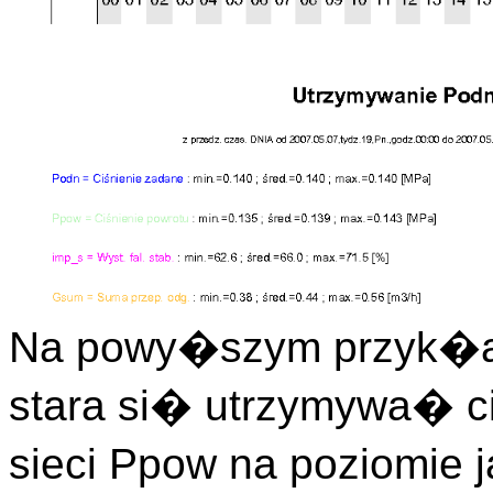
Na powy�szym przyk�ad
stara si� utrzymywa� c
sieci Ppow na poziomie 