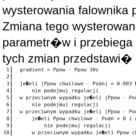
wysterowania falownika 
Zmiana tego wysterowan
parametr�w i przebiega 
tych zmian przedstawi
1
gradient = Ppow - Ppow 30s
2
3
je�eli |Ppow chwilowe - Podn| < 0.003 
4
nie podejmuj regulacji
5
w przeciwnym wypadku je�eli |Ppow - Po
6
nie podejmuj regulacji
7
w przeciwnym wypadku je�eli |Ppow - Po
8
je�eli Ppow chwilowe - Podn > 0 i g
9
nie podejmuj regulacji
10
w przeciwnym wypadku je�eli Ppow chw