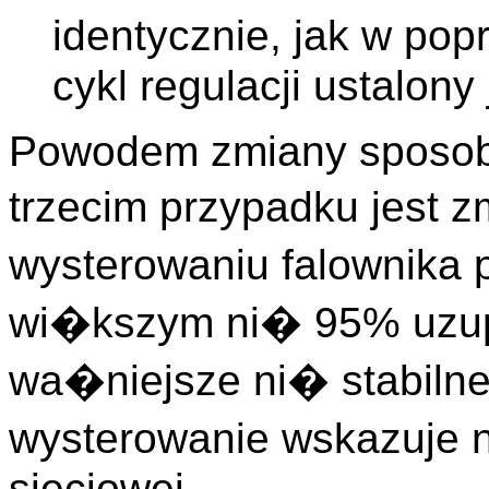
identycznie, jak w po
cykl regulacji ustalony
Powodem zmiany sposobu
trzecim przypadku jest z
wysterowaniu falownika 
wi�kszym ni� 95% uzup
wa�niejsze ni� stabilne
wysterowanie wskazuje 
sieciowej.